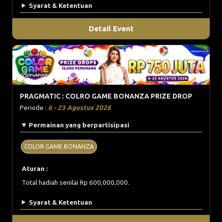
Syarat & Ketentuan
Detail Event
PRAGMATIC : COLRO GAME BONANZA PRIZE DROP
Periode :
6 - 23 Agustus 2026
Permainan yang berpartisipasi
COLOR GAME BONANZA
Aturan :
Total hadiah senilai Rp 600,000,000.
Syarat & Ketentuan