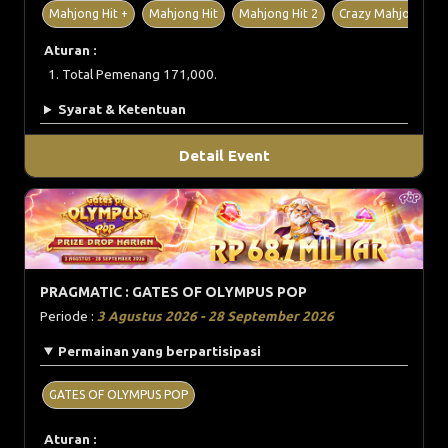
Mahjong Hit +
Mahjong Hit
Mahjong Hit 2
Crazy Mahjong
Aturan :
Total Pemenang 171,000.
Syarat & Ketentuan
Detail Event
PRAGMATIC : GATES OF OLYMPUS POP
Periode :
3 Agustus 2026 - 28 September 2026
Permainan yang berpartisipasi
GATES OF OLYMPUS POP
Aturan :