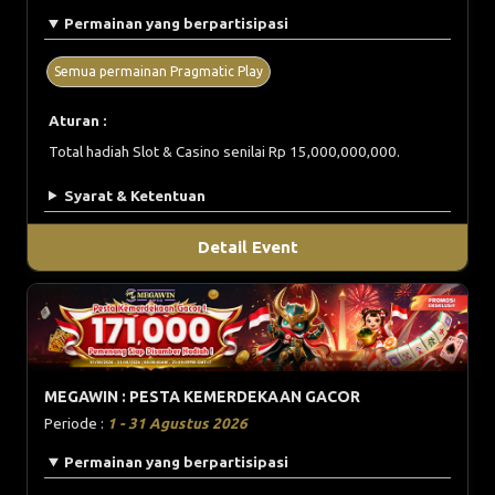
Permainan yang berpartisipasi
Semua permainan Pragmatic Play
Aturan :
Total hadiah Slot & Casino senilai Rp 15,000,000,000.
Syarat & Ketentuan
Detail Event
MEGAWIN : PESTA KEMERDEKAAN GACOR
Periode :
1 - 31 Agustus 2026
Permainan yang berpartisipasi