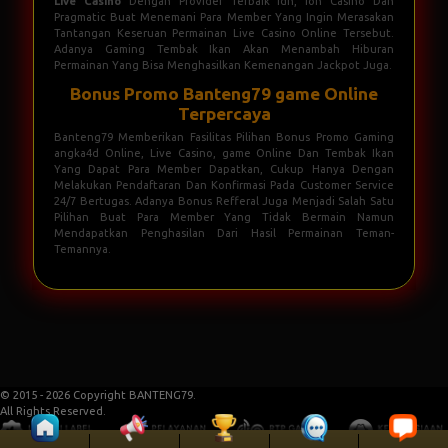
Live Casino
Dengan Provider Terbaik Idn, Ion Casino Dan
Pragmatic Buat Menemani Para Member Yang Ingin Merasakan
Tantangan Keseruan Permainan Live Casino Online Tersebut.
Adanya Gaming Tembak Ikan Akan Menambah Hiburan
Permainan Yang Bisa Menghasilkan Kemenangan Jackpot Juga.
Bonus Promo Banteng79 game Online
Terpercaya
Banteng79 Memberikan Fasilitas Pilihan Bonus Promo Gaming
angka4d Online, Live Casino, game Online Dan Tembak Ikan
Yang Dapat Para Member Dapatkan, Cukup Hanya Dengan
Melakukan Pendaftaran Dan Konfirmasi Pada Customer Service
24/7 Bertugas. Adanya Bonus Refferal Juga Menjadi Salah Satu
Pilihan Buat Para Member Yang Tidak Bermain Namun
Mendapatkan Penghasilan Dari Hasil Permainan Teman-
Temannya.
© 2015 - 2026 Copyright BANTENG79.
All Rights Reserved.