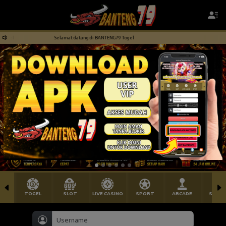
Selamat datang di BANTENG79 Togel
TOGEL
SLOT
LIVE CASINO
SPORT
ARCADE
SABU