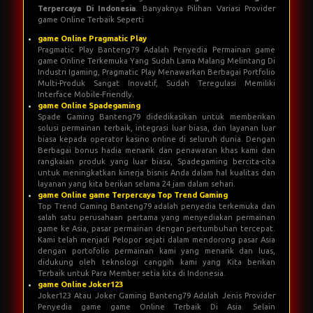
Terpercaya Di Indonesia
. Banyaknya Pilihan Variasi Provider
game Online Terbaik Seperti
game Online Pragmatic Play
Pragmatic Play Banteng79 Adalah Penyedia Permainan game
game Online Terkemuka Yang Sudah Lama Malang Melintang Di
Industri Igaming, Pragmatic Play Menawarkan Berbagai Portfolio
Multi-Produk Sangat Inovatif, Sudah Teregulasi Memiliki
Interface Mobile-Friendly.
game Online Spadegaming
Spade Gaming Banteng79 didedikasikan untuk memberikan
solusi permainan terbaik, integrasi luar biasa, dan layanan luar
biasa kepada operator kasino online di seluruh dunia. Dengan
Berbagai bonus hadia menarik dan penawaran khas kami dan
rangkaian produk yang luar biasa, Spadegaming bercita-cita
untuk meningkatkan kinerja bisnis Anda dalam hal kualitas dan
layanan yang kita berikan selama 24 jam dalam sehari.
game Online game Terpercaya Top Trend Gaming
Top Trend Gaming Banteng79 adalah penyedia terkemuka dan
salah satu perusahaan pertama yang menyediakan permainan
game ke Asia, pasar permainan dengan pertumbuhan tercepat.
Kami telah menjadi Pelopor sejati dalam mendorong pasar Asia
dengan portofolio permainan kami yang menarik dan luas,
didukung oleh teknologi canggih kami yang Kita berikan
Terbaik untuk Para Member setia kita di Indonesia.
game Online Joker123
Joker123 Atau Joker Gaming Banteng79 Adalah Jenis Provider
Penyedia game game Online Terbaik Di Asia. Selain