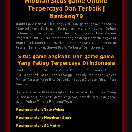
Hiburan Situs game Online
Terpercaya Dan Terbaik |
Banteng79
Banteng79
Bandar Live angka4d Dan game game Indonesia
Menyediakan Berbagai Permainan Menarik game Online
Indonesia, Live Casino Idn, Ion Casino Serta
Live Casino
Pragmatic Untuk Para Member Yang Sedang Bermain
angka4d
Wap
Untuk Menunggu Hasil Keluaran angka4d Online Dengan
Pasaran Terlengkap Server Pay4d Terbersar Di Indonesia.
Situs game angka4d Dan game game
Yang Paling Terpercaya Di Indonesia
Banteng79 Juga Memiliki Variasi Berbagai Permainan Menarik
TOTO
seperti
Totohk
,dan
Totosgp
, Totosdy Dan Masih Banyak
Pilihan Pasaran Yang Bisa Dimainkan Sesuai Dengan Pilihan Para
Member.
Beberapa Jenis Pasaran angka4d Terbaik dan Terpopuler Yang
Di sediakan Oleh Situs game angka4d,Tembak Ikan, Dan game
game Online Terbaik Banteng79 yaitu :
Pasaran angka4d Toto Wuhan
Pasaran angka4d Hongkong Siang
Pasaran angka4d SG Metro