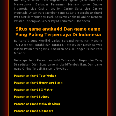
Indonesia, Live Casino Idn, Ion Casino Serta
Live Casino
Pragmatic Untuk Para Member Yang Sedang Bermain
angka4d
Wap
Untuk Menunggu Hasil Keluaran angka4d Online Dengan
Pasaran Terlengkap Server Pay4d Terbersar Di Indonesia.
Situs game angka4d Dan game game
Yang Paling Terpercaya Di Indonesia
Banteng79 Juga Memiliki Variasi Berbagai Permainan Menarik
TOTO
seperti
Totohk
,dan
Totosgp
, Totosdy Dan Masih Banyak
Pilihan Pasaran Yang Bisa Dimainkan Sesuai Dengan Pilihan Para
Member.
Beberapa Jenis Pasaran angka4d Terbaik dan Terpopuler Yang
Di sediakan Oleh Situs game angka4d,Tembak Ikan, Dan game
game Online Terbaik Banteng79 yaitu :
Pasaran angka4d Toto Wuhan
Pasaran angka4d Hongkong Siang
Pasaran angka4d SG Metro
Pasaran angka4d Sydney
Pasaran angka4d Malaysia Siang
Pasaran angka4d Singapore
Pasaran angka4d Singapore