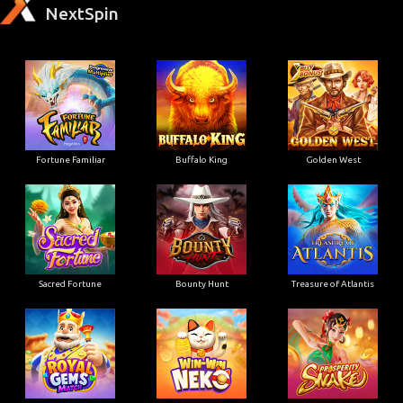
Fortune Familiar
Buffalo King
Golden West
Sacred Fortune
Bounty Hunt
Treasure of Atlantis
Royal Gems Match
Win Win Neko
Prosperity Snake