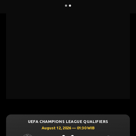
UEFA CHAMPIONS LEAGUE QUALIFIERS
August 12, 2026 — 01:30 WIB
0 : 0
Previous
Next