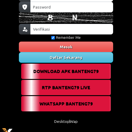
Remember Me
Masuk
Daftar Sekarang
DOWNLOAD APK BANTENG79
RTP BANTENG79 LIVE
WHATSAPP BANTENG79
Desktop
Wap
NextSpin