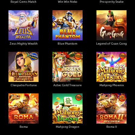
Zeus Mighty Wealth
Blue Phantom
Legend of Guan Gong
Cleopatra Fortune
Aztec Gold Treasure
Mahjong Phoenix
Roma
Mahjong Dragon
Roma II