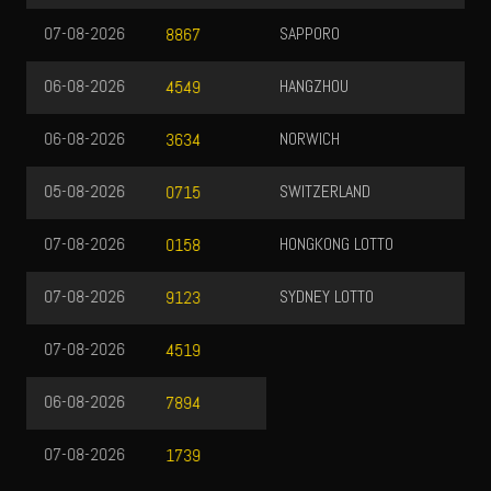
SAPPORO
06-08-2026
5159
HANGZHOU
06-08-2026
1764
NORWICH
07-08-2026
7803
SWITZERLAND
06-08-2026
4836
HONGKONG LOTTO
06-08-2026
1083
SYDNEY LOTTO
07-08-2026
3712