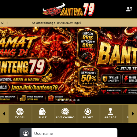
Selamat datang di BANTENG79 Togel
wa**cc Berhasil Withdraw Rp 4.403.000,00
TOGEL
SLOT
LIVE CASINO
SPORT
ARCADE
SABU