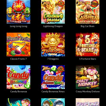
Long Long Long
Lightning Dragon
Big Cai Shen
Classic Fruits 7
7 Dragons
5 Fortune Stars
Candy Bonanza
Candy Bonanza Xmas
Crazy Monkey Deluxe