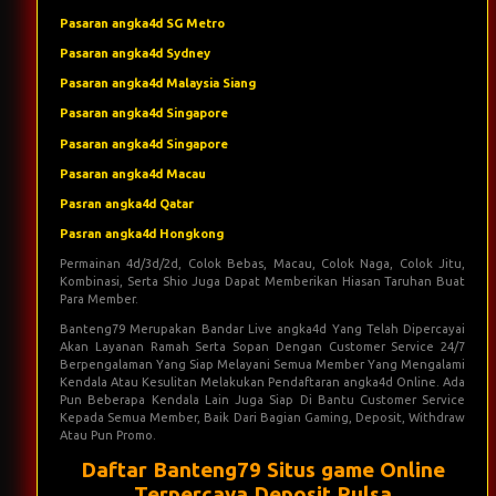
Pasaran angka4d SG Metro
Pasaran angka4d Sydney
Pasaran angka4d Malaysia Siang
Pasaran angka4d Singapore
Pasaran angka4d Singapore
Pasaran angka4d Macau
Pasran angka4d Qatar
Pasran angka4d Hongkong
Permainan 4d/3d/2d, Colok Bebas, Macau, Colok Naga, Colok Jitu,
Kombinasi, Serta Shio Juga Dapat Memberikan Hiasan Taruhan Buat
Para Member.
Banteng79 Merupakan Bandar Live angka4d Yang Telah Dipercayai
Akan Layanan Ramah Serta Sopan Dengan Customer Service 24/7
Berpengalaman Yang Siap Melayani Semua Member Yang Mengalami
Kendala Atau Kesulitan Melakukan Pendaftaran angka4d Online. Ada
Pun Beberapa Kendala Lain Juga Siap Di Bantu Customer Service
Kepada Semua Member, Baik Dari Bagian Gaming, Deposit, Withdraw
Atau Pun Promo.
Daftar Banteng79 Situs game Online
Terpercaya Deposit Pulsa