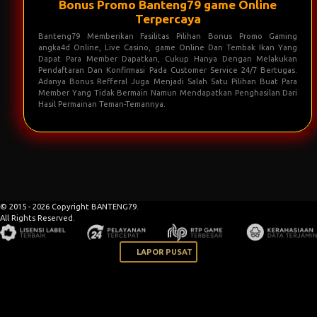
Bonus Promo Banteng79 game Online
Terpercaya
Banteng79 Memberikan Fasilitas Pilihan Bonus Promo Gaming
angka4d Online, Live Casino, game Online Dan Tembak Ikan Yang
Dapat Para Member Dapatkan, Cukup Hanya Dengan Melakukan
Pendaftaran Dan Konfirmasi Pada Customer Service 24/7 Bertugas.
Adanya Bonus Refferal Juga Menjadi Salah Satu Pilihan Buat Para
Member Yang Tidak Bermain Namun Mendapatkan Penghasilan Dari
Hasil Permainan Teman-Temannya.
© 2015 - 2026 Copyright BANTENG79.
All Rights Reserved.
LAPOR PUSAT