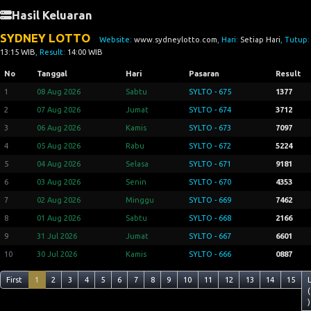
Hasil Keluaran
SYDNEY LOTTO
Website:
www.sydneylotto.com
, Hari:
Setiap Hari
, Tutup:
13:15 WIB
, Result:
14:00 WIB
No
Tanggal
Hari
Pasaran
Result
1
08 Aug 2026
Sabtu
SYLTO - 675
1377
2
07 Aug 2026
Jumat
SYLTO - 674
3712
3
06 Aug 2026
Kamis
SYLTO - 673
7097
4
05 Aug 2026
Rabu
SYLTO - 672
5224
5
04 Aug 2026
Selasa
SYLTO - 671
9181
6
03 Aug 2026
Senin
SYLTO - 670
4353
7
02 Aug 2026
Minggu
SYLTO - 669
7462
8
01 Aug 2026
Sabtu
SYLTO - 668
2166
9
31 Jul 2026
Jumat
SYLTO - 667
6601
10
30 Jul 2026
Kamis
SYLTO - 666
0887
First
1
2
3
4
5
6
7
8
9
10
11
12
13
14
15
(
)