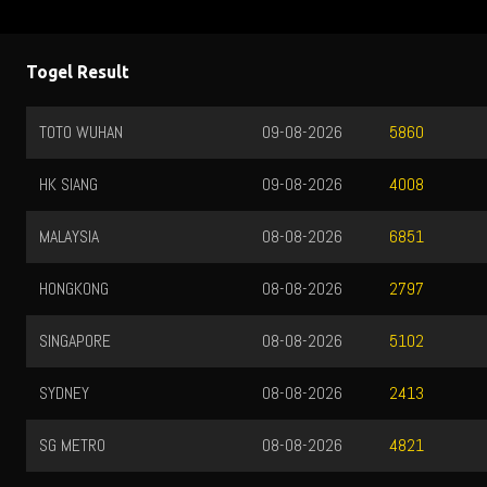
Togel Result
09-08-2026
QATAR
5860
09-08-2026
SAPPORO
4008
08-08-2026
HANGZHOU
6851
08-08-2026
NORWICH
2797
08-08-2026
SWITZERLAND
5102
08-08-2026
HONGKONG LOTTO
2413
08-08-2026
SYDNEY LOTTO
4821