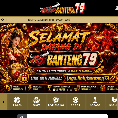
Selamat datang di BANTENG79 Togel
TOGEL
SLOT
LIVE CASINO
SPORT
ARCADE
SABU