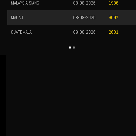
08-08-2026
1986
08-08-2026
9097
09-08-2026
2681