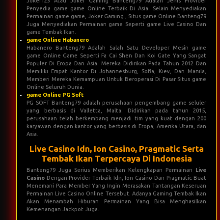
Joker123 Atau Joker Gaming Banteng79 Adalah Jenis Provider
Penyedia game game Online Terbaik Di Asia. Selain Menyediakan
Permainan game game, Joker Gaming , Situs game Online Banteng79
Juga Menyediakan Permainan game Seperti game Live Casino Dan
game Tembak Ikan.
game Online Habanero
Habanero Banteng79 Adalah Salah Satu Developer Mesin game
game Online Game Seperti Fa Cai Shen Dan Koi Gate Yang Sangat
Populer Di Eropa Dan Asia. Mereka Didirikan Pada Tahun 2012 Dan
Memiliki Empat Kantor Di Johannesburg, Sofia, Kiev, Dan Manila,
Memberi Mereka Kemampuan Untuk Beroperasi Di Pasar Situs game
Online Seluruh Dunia.
game Online PG Soft
PG SOFT Banteng79 adalah perusahaan pengembang game seluler
yang berbasis di Valletta, Malta. Didirikan pada tahun 2015,
perusahaan telah berkembang menjadi tim yang kuat dengan 200
karyawan dengan kantor yang berbasis di Eropa, Amerika Utara, dan
Asia.
Live Casino Idn, Ion Casino, Pragmatic Serta
Tembak Ikan Terpercaya Di Indonesia
Banteng79 Juga Serius Memberikan Kelengkapan Permainan
Live
Casino
Dengan Provider Terbaik Idn, Ion Casino Dan Pragmatic Buat
Menemani Para Member Yang Ingin Merasakan Tantangan Keseruan
Permainan Live Casino Online Tersebut. Adanya Gaming Tembak Ikan
Akan Menambah Hiburan Permainan Yang Bisa Menghasilkan
Kemenangan Jackpot Juga.