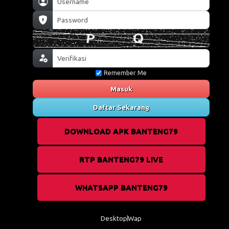
Remember Me
Masuk
Daftar Sekarang
DOWNLOAD APK BANTENG79
RTP BANTENG79 LIVE
WHATSAPP BANTENG79
Desktop
Wap