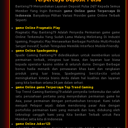
Banteng79 Menyediakan Layanan Deposit Pulsa 24/7 Kepada Semua
Member Yang Ingin Bermain
game Online game Terpercaya Di
Indonesia
. Banyaknya Pilihan Variasi Provider game Online Terbaik
Seperti
game Online Pragmatic Play
Pragmatic Play Banteng79 Adalah Penyedia Permainan game game
Online Terkemuka Yang Sudah Lama Malang Melintang Di Industri
Igaming, Pragmatic Play Menawarkan Berbagai Portfolio Multi-Produk
Sangat Inovatif, Sudah Teregulasi Memiliki Interface Mobile-Friendly.
game Online Spadegaming
Spade Gaming Banteng79 didedikasikan untuk memberikan solusi
permainan terbaik, integrasi luar biasa, dan layanan luar biasa
kepada operator kasino online di seluruh dunia. Dengan Berbagai
bonus hadia menarik dan penawaran khas kami dan rangkaian
produk yang luar biasa, Spadegaming bercita-cita untuk
meningkatkan kinerja bisnis Anda dalam hal kualitas dan layanan
yang kita berikan selama 24 jam dalam sehari.
game Online game Terpercaya Top Trend Gaming
Top Trend Gaming Banteng79 adalah penyedia terkemuka dan salah
satu perusahaan pertama yang menyediakan permainan game ke
Asia, pasar permainan dengan pertumbuhan tercepat. Kami telah
menjadi Pelopor sejati dalam mendorong pasar Asia dengan
portofolio permainan kami yang menarik dan luas, didukung oleh
teknologi canggih kami yang Kita berikan Terbaik untuk Para
Member setia kita di Indonesia.
game Online Joker123