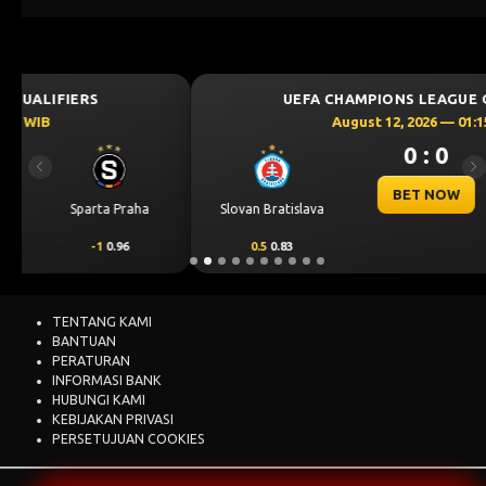
UEFA CHAMPIONS LEAGUE QUALIFIERS
August 12, 2026 — 01:15 WIB
0 : 0
Previous
Ne
BET NOW
Slovan Bratislava
Mjallby
0.5
0.83
-0.5
0.99
TENTANG KAMI
BANTUAN
PERATURAN
INFORMASI BANK
HUBUNGI KAMI
KEBIJAKAN PRIVASI
PERSETUJUAN COOKIES