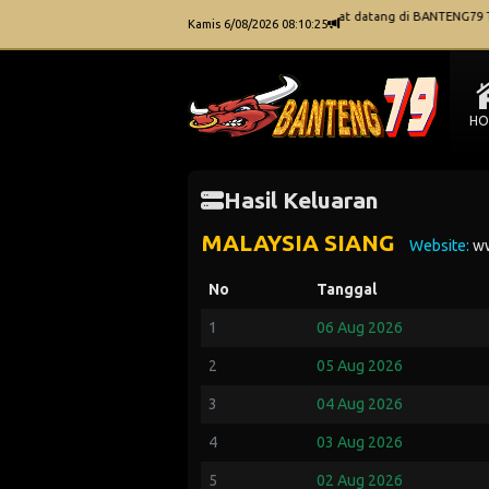
Selamat datang di BANTENG79 Tog
Kamis 6/08/2026 08:10:26
HO
Hasil Keluaran
MALAYSIA SIANG
Website:
ww
No
Tanggal
1
06 Aug 2026
2
05 Aug 2026
3
04 Aug 2026
4
03 Aug 2026
5
02 Aug 2026