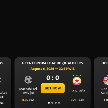
5/8/2026
5/8/2026
6/8/2026
5/8/2026
5/8/2026
ERS
UEFA EUROPA LEAGUE QUALIFIERS
UE
August 7, 2026 — 00:00 WIB
0 : 0
BET NOW
Lincoln Red
Omonia
FC 
rs FC
Imps (n)
Nicosia
Kr
0.72
-0.75
-0.80
0.75
0.64
-0.