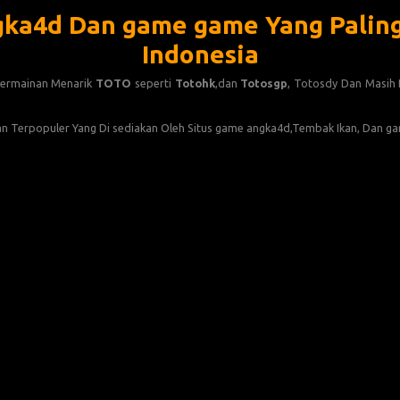
gka4d Dan game game Yang Paling
Indonesia
 Permainan Menarik
TOTO
seperti
Totohk
,dan
Totosgp
, Totosdy Dan Masih 
n Terpopuler Yang Di sediakan Oleh Situs game angka4d,Tembak Ikan, Dan ga