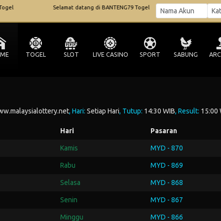
el
Selamat datang di BANTENG79 Togel
zv**zo Berhasil Withdraw Rp 1.037.000,00
ME
TOGEL
SLOT
LIVE CASINO
SPORT
SABUNG
ARC
w.malaysialottery.net
, Hari:
Setiap Hari
, Tutup:
14:30 WIB
, Result:
15:00
Hari
Pasaran
Kamis
MYD - 870
Rabu
MYD - 869
Selasa
MYD - 868
Senin
MYD - 867
Minggu
MYD - 866