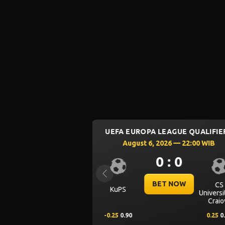
5/8/2026
UEFA EUROPA LEAGUE QUALIFI
August 6, 2026 — 22:59 WIB
0 : 0
Previous
BET NOW
Jagiellonia
Range
Bialystok
0.00
-0.92
0.00