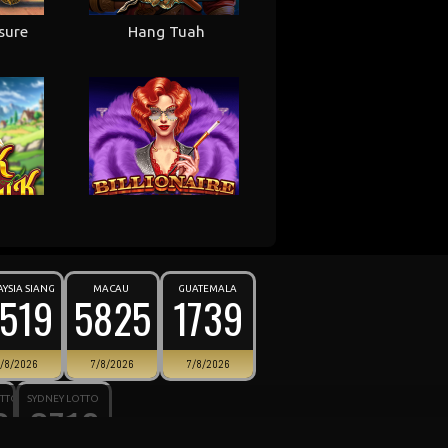
sure
Hang Tuah
the
Billionaire Party
k
YSIA SIANG
MACAU
GUATEMALA
519
5825
1739
/8/2026
7/8/2026
7/8/2026
TTO
SYDNEY LOTTO
3
3712