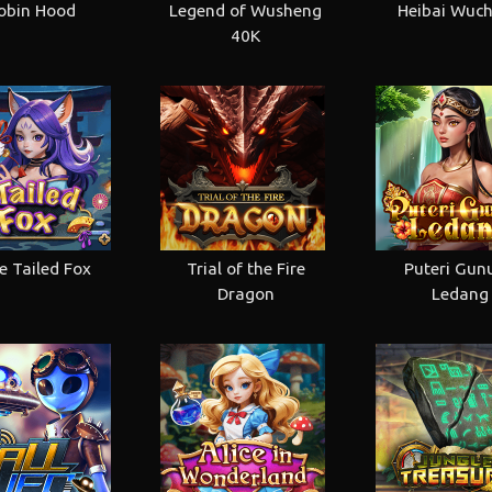
obin Hood
Legend of Wusheng
Heibai Wuc
40K
e Tailed Fox
Trial of the Fire
Puteri Gun
Dragon
Ledang