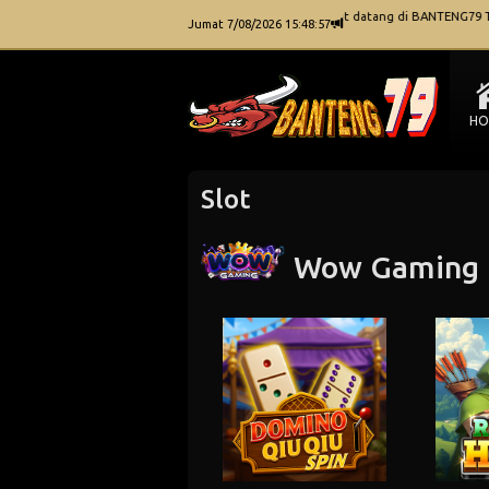
Selamat datang di BANTENG79 Togel
Jumat 7/08/2026 15:48:59
HO
Slot
Wow Gaming