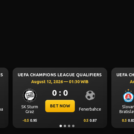
7/8/2026
7/8/2026
7/8/2026
7/8/2026
6/8/2026
te and Luck
Thor's Hammer
Secret Scroll o
nd of Easter
IERS
E-FOOTBALL F24 INTERNATIONAL
E-
Island
FRIENDLY
August 7, 2026 — 22:30 WIB
1 : 1
Saint-
oise
BET NOW
e-Wales
e-Poland
Neth
1.00
0.00
-0.61
0.00
0.37
0.0