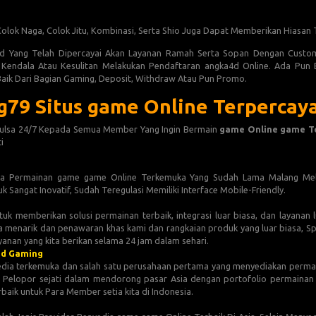
olok Naga, Colok Jitu, Kombinasi, Serta Shio Juga Dapat Memberikan Hiasan
d Yang Telah Dipercayai Akan Layanan Ramah Serta Sopan Dengan Custom
endala Atau Kesulitan Melakukan Pendaftaran angka4d Online. Ada Pun B
ik Dari Bagian Gaming, Deposit, Withdraw Atau Pun Promo.
g79 Situs game Online Terpercaya
ulsa 24/7 Kepada Semua Member Yang Ingin Bermain
game Online game Te
i
ia Permainan game game Online Terkemuka Yang Sudah Lama Malang Melint
Sangat Inovatif, Sudah Teregulasi Memiliki Interface Mobile-Friendly.
k memberikan solusi permainan terbaik, integrasi luar biasa, dan layanan l
a menarik dan penawaran khas kami dan rangkaian produk yang luar biasa, S
ayanan yang kita berikan selama 24 jam dalam sehari.
nd Gaming
dia terkemuka dan salah satu perusahaan pertama yang menyediakan permai
 Pelopor sejati dalam mendorong pasar Asia dengan portofolio permainan 
rbaik untuk Para Member setia kita di Indonesia.