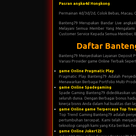
Pasran angka4d Hongkong
Permainan 4d/3d/2d, Colok Bebas, Macau, C
Banteng79 Merupakan Bandar Live angka4
Melayani Semua Member Yang Mengalami K
Customer Service Kepada Semua Member, Ba
Daftar Banten
Banteng79 Menyediakan Layanan Deposit P
Variasi Provider game Online Terbaik Sepert
game Online Pragmatic Play
Pragmatic Play Banteng79 Adalah Penyed
Menawarkan Berbagai Portfolio Multi-Produk 
game Online Spadegaming
Spade Gaming Banteng79 didedikasikan untu
seluruh dunia. Dengan Berbagai bonus hadi
kinerja bisnis Anda dalam hal kualitas dan l
game Online game Terpercaya Top Tre
Top Trend Gaming Banteng79 adalah penye
pertumbuhan tercepat. Kami telah menjadi
teknologi canggih kami yang Kita berikan Te
game Online Joker123