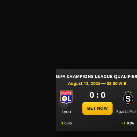
7/8/2026
Night Bar
Fa
Fireworks
Lege
UEFA CHAMPIONS LEAGUE QUALIF
August 11, 2026 — 22:59 WIB
0 : 0
Previous
BET NOW
Union 
Bodo Glimt
Gill
0.75
0.82
-0.75