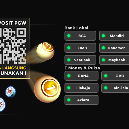
Bank Lokal
BCA
Mandiri
CIMB
Danamon
SeaBank
Maybank
E Money & Pulsa
DANA
OVO
LinkAja
Lain-lain
Axiata