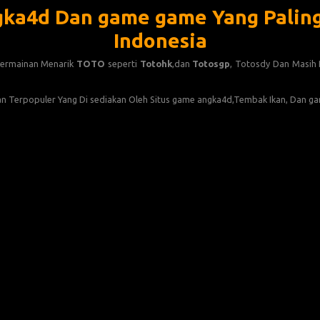
gka4d Dan game game Yang Paling
Indonesia
 Permainan Menarik
TOTO
seperti
Totohk
,dan
Totosgp
, Totosdy Dan Masih 
n Terpopuler Yang Di sediakan Oleh Situs game angka4d,Tembak Ikan, Dan ga