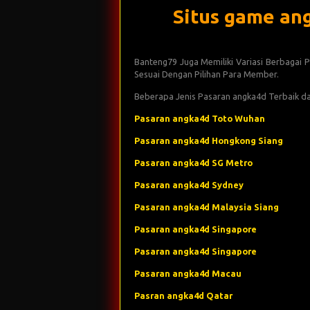
Situs game an
Banteng79 Juga Memiliki Variasi Berbagai
Sesuai Dengan Pilihan Para Member.
Beberapa Jenis Pasaran angka4d Terbaik da
Pasaran angka4d Toto Wuhan
Pasaran angka4d Hongkong Siang
Pasaran angka4d SG Metro
Pasaran angka4d Sydney
Pasaran angka4d Malaysia Siang
Pasaran angka4d Singapore
Pasaran angka4d Singapore
Pasaran angka4d Macau
Pasran angka4d Qatar