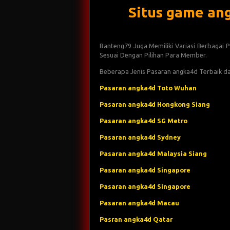
Panda Realm
Ma
Situs game an
J
Banteng79 Juga Memiliki Variasi Berbagai
Sesuai Dengan Pilihan Para Member.
Beberapa Jenis Pasaran angka4d Terbaik da
Pasaran angka4d Toto Wuhan
Pasaran angka4d Hongkong Siang
Pasaran angka4d SG Metro
Sanctum of
Into 
Savannah
Pasaran angka4d Sydney
Pasaran angka4d Malaysia Siang
Pasaran angka4d Singapore
Pasaran angka4d Singapore
Pasaran angka4d Macau
Pasran angka4d Qatar