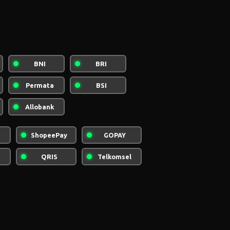
BNI
BRI
Permata
BSI
Allobank
rdus
Quantum Of Giza
ShopeePay
GOPAY
QRIS
Telkomsel