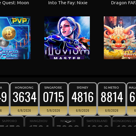
e Quest: Moon
Into The Fay: Nixie
Dragon FAF
rypto Coin
Illuvium Master
Advent of the
IA
HONGKONG
SINGAPORE
SYDNEY
SG METRO
MALA
49
3634
0715
4816
8814
6
26
6/8/2026
5/8/2026
6/8/2026
6/8/2026
6
SAPPORO
HANGZHOU
NORWICH
SWITZERLAND
HONGKONG LO
5159
1764
7803
4836
108
he Fay: Snowie
Lucky Coins
Jarvis