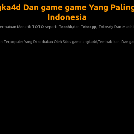
sk of Truth
Black Pink (B.P.) in
Fortune Re
gka4d Dan game game Yang Paling
umboways
Metaverse
Indonesia
 Permainan Menarik
TOTO
seperti
Totohk
,dan
Totosgp
, Totosdy Dan Masih 
n Terpopuler Yang Di sediakan Oleh Situs game angka4d,Tembak Ikan, Dan ga
The Fay: Ashley
Fortune Dance
Princess and t
Witch