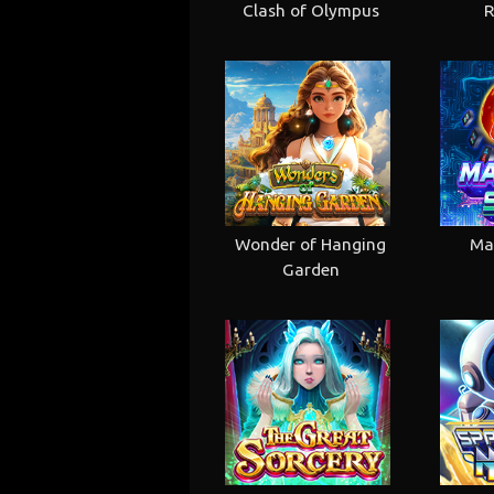
Clash of Olympus
R
Wonder of Hanging
Ma
Garden