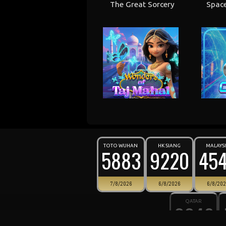
The Great Sorcery
Spac
Wonders of Taj Mahal
C
TOTO WUHAN
HK SIANG
MALAYS
5883
9220
45
7/8/2026
6/8/2026
6/8/20
QATAR
6642
Apes Squad
Into T