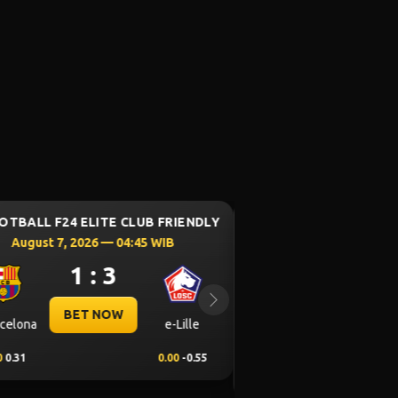
6/8/2026
ld:
Wonders of
Colosseum
FOOTBALL F24 INTERNATIONAL
FRIENDLY
August 7, 2026 — 05:00 WIB
0 : 0
Next
BET NOW
e-
e-Croatia
erlands
0
0.88
0.00
0.88
 Earth
Classic Diamond X5