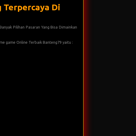
alm
Candy Bomb
 Terpercaya Di
Banyak Pilihan Pasaran Yang Bisa Dimainkan
me game Online Terbaik Banteng79 yaitu :
he Evil
Meta Space