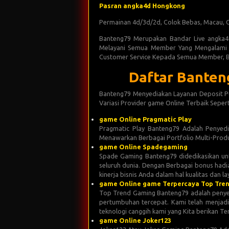
Pasran angka4d Hongkong
Axie Universe
Drag
Permainan 4d/3d/2d, Colok Bebas, Macau, C
Banteng79 Merupakan Bandar Live angka4
Melayani Semua Member Yang Mengalami K
Customer Service Kepada Semua Member, Ba
Daftar Banten
Banteng79 Menyediakan Layanan Deposit P
Variasi Provider game Online Terbaik Sepert
game Online Pragmatic Play
Pragmatic Play Banteng79 Adalah Penyed
Menawarkan Berbagai Portfolio Multi-Produk 
game Online Spadegaming
Spade Gaming Banteng79 didedikasikan untu
seluruh dunia. Dengan Berbagai bonus hadi
kinerja bisnis Anda dalam hal kualitas dan l
game Online game Terpercaya Top Tre
Top Trend Gaming Banteng79 adalah penye
pertumbuhan tercepat. Kami telah menjadi
teknologi canggih kami yang Kita berikan Te
game Online Joker123