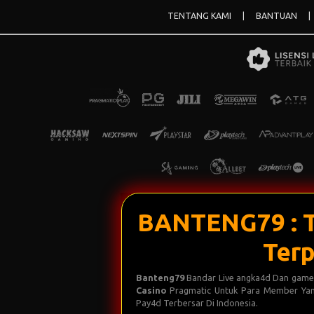
Shipwrecked Riches
God's
TENTANG KAMI
|
BANTUAN
|
Santa's Payday
B
BANTENG79 : T
Terp
Banteng79
Bandar Live angka4d Dan game 
Casino
Pragmatic Untuk Para Member Ya
Pay4d Terbersar Di Indonesia.