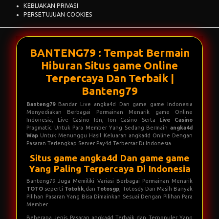
KEBIJAKAN PRIVASI
PERSETUJUAN COOKIES
BANTENG79 : Tempat Bermain
Hiburan Situs game Online
Terpercaya Dan Terbaik |
Banteng79
Banteng79
Bandar Live angka4d Dan game game Indonesia
Menyediakan Berbagai Permainan Menarik game Online
Indonesia, Live Casino Idn, Ion Casino Serta
Live Casino
Pragmatic Untuk Para Member Yang Sedang Bermain
angka4d
Wap
Untuk Menunggu Hasil Keluaran angka4d Online Dengan
Pasaran Terlengkap Server Pay4d Terbersar Di Indonesia.
Situs game angka4d Dan game game
Yang Paling Terpercaya Di Indonesia
Banteng79 Juga Memiliki Variasi Berbagai Permainan Menarik
TOTO
seperti
Totohk
,dan
Totosgp
, Totosdy Dan Masih Banyak
Pilihan Pasaran Yang Bisa Dimainkan Sesuai Dengan Pilihan Para
Member.
Beberapa Jenis Pasaran angka4d Terbaik dan Terpopuler Yang