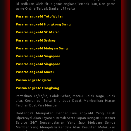
Di sediakan Oleh Situs game angka4d,Tembak Ikan, Dan game
game Online Terbaik Banteng79 yaitu :
Pasaran angka4d Toto Wuhan
Pasaran angka4d Hongkong Siang
Pasaran angka4d SG Metro
Pasaran angka4d Sydney
Pasaran angka4d Malaysia Siang
Pasaran angka4d Singapore
Pasaran angka4d Singapore
Pasaran angka4d Macau
Pasran angka4d Qatar
Pasran angka4d Hongkong
Permainan 4d/3d/2d, Colok Bebas, Macau, Colok Naga, Colok
Jitu, Kombinasi, Serta Shio Juga Dapat Memberikan Hiasan
Taruhan Buat Para Member.
Banteng79 Merupakan Bandar Live angka4d Yang Telah
Dipercayai Akan Layanan Ramah Serta Sopan Dengan Customer
Service 24/7 Berpengalaman Yang Siap Melayani Semua
Member Yang Mengalami Kendala Atau Kesulitan Melakukan