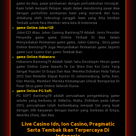
game ke Asia, pasar permainan dengan pertumbuhan tercepat.
Kami telah menjadi Pelopor sejati dalam mendorong pasar Asia
dengan portofolio permainan kami yang menarik dan luas,
didukung oleh teknologi canggih kami yang Kita berikan
Terbaik untuk Para Member setia kita di Indonesia.
game Online Joker123
Joker123 Atau Joker Gaming Banteng79 Adalah Jenis Provider
Penyedia game game Online Terbaik Di Asia. Selain
Menyediakan Permainan game game, Joker Gaming , Situs game
Online Banteng79 Juga Menyediakan Permainan game Seperti
game Live Casino Dan game Tembak Ikan.
game Online Habanero
Habanero Banteng79 Adalah Salah Satu Developer Mesin game
game Online Game Seperti Fa Cai Shen Dan Koi Gate Yang
Sangat Populer Di Eropa Dan Asia. Mereka Didirikan Pada Tahun
2012 Dan Memiliki Empat Kantor Di Johannesburg, Sofia, Kiev,
Dan Manila, Memberi Mereka Kemampuan Untuk Beroperasi Di
Pasar Situs game Online Seluruh Dunia.
game Online PG Soft
PG SOFT Banteng79 adalah perusahaan pengembang game
seluler yang berbasis di Valletta, Malta. Didirikan pada tahun
2015, perusahaan telah berkembang menjadi tim yang kuat
dengan 200 karyawan dengan kantor yang berbasis di Eropa,
Amerika Utara, dan Asia.
Live Casino Idn, Ion Casino, Pragmatic
Serta Tembak Ikan Terpercaya Di
Indonesia