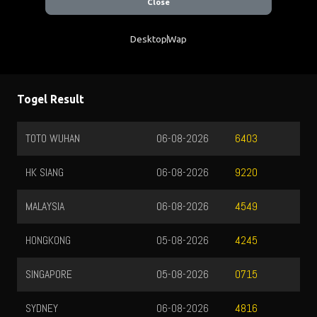
Close
Desktop
Wap
Togel Result
06-08-2026
QATAR
0
6403
06-08-2026
SAPPORO
0
9220
06-08-2026
HANGZHOU
0
4549
05-08-2026
NORWICH
0
4245
05-08-2026
SWITZERLAND
0
0715
06-08-2026
HONGKONG LOTTO
0
4816