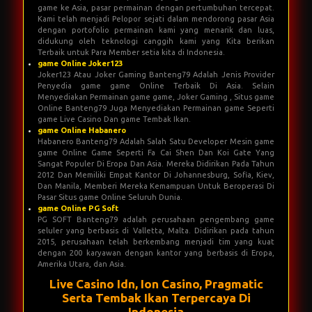
game ke Asia, pasar permainan dengan pertumbuhan tercepat.
Kami telah menjadi Pelopor sejati dalam mendorong pasar Asia
dengan portofolio permainan kami yang menarik dan luas,
didukung oleh teknologi canggih kami yang Kita berikan
Terbaik untuk Para Member setia kita di Indonesia.
game Online Joker123
Joker123 Atau Joker Gaming Banteng79 Adalah Jenis Provider
Penyedia game game Online Terbaik Di Asia. Selain
Menyediakan Permainan game game, Joker Gaming , Situs game
Online Banteng79 Juga Menyediakan Permainan game Seperti
game Live Casino Dan game Tembak Ikan.
game Online Habanero
Habanero Banteng79 Adalah Salah Satu Developer Mesin game
game Online Game Seperti Fa Cai Shen Dan Koi Gate Yang
Sangat Populer Di Eropa Dan Asia. Mereka Didirikan Pada Tahun
2012 Dan Memiliki Empat Kantor Di Johannesburg, Sofia, Kiev,
Dan Manila, Memberi Mereka Kemampuan Untuk Beroperasi Di
Pasar Situs game Online Seluruh Dunia.
game Online PG Soft
PG SOFT Banteng79 adalah perusahaan pengembang game
seluler yang berbasis di Valletta, Malta. Didirikan pada tahun
2015, perusahaan telah berkembang menjadi tim yang kuat
dengan 200 karyawan dengan kantor yang berbasis di Eropa,
Amerika Utara, dan Asia.
Live Casino Idn, Ion Casino, Pragmatic
Serta Tembak Ikan Terpercaya Di
Indonesia