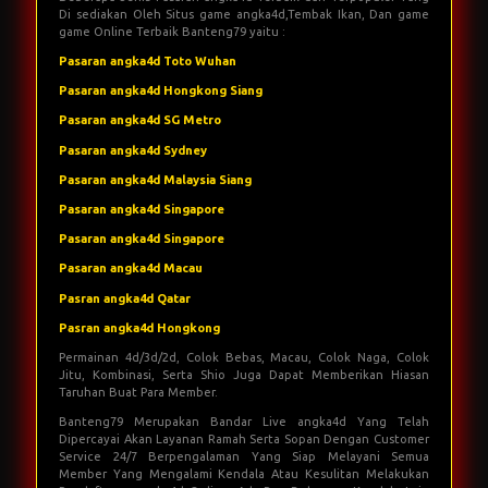
Di sediakan Oleh Situs game angka4d,Tembak Ikan, Dan game
game Online Terbaik Banteng79 yaitu :
Pasaran angka4d Toto Wuhan
Pasaran angka4d Hongkong Siang
Pasaran angka4d SG Metro
Pasaran angka4d Sydney
Pasaran angka4d Malaysia Siang
Pasaran angka4d Singapore
Pasaran angka4d Singapore
Pasaran angka4d Macau
Pasran angka4d Qatar
Pasran angka4d Hongkong
Permainan 4d/3d/2d, Colok Bebas, Macau, Colok Naga, Colok
Jitu, Kombinasi, Serta Shio Juga Dapat Memberikan Hiasan
Taruhan Buat Para Member.
Banteng79 Merupakan Bandar Live angka4d Yang Telah
Dipercayai Akan Layanan Ramah Serta Sopan Dengan Customer
Service 24/7 Berpengalaman Yang Siap Melayani Semua
Member Yang Mengalami Kendala Atau Kesulitan Melakukan