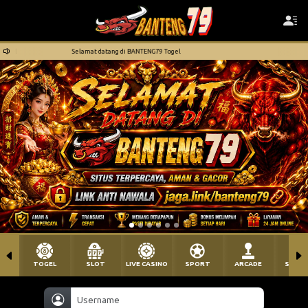
ap**qc Berhasil Withdraw Rp 297.000,00
Selamat datang di BANTENG79 Togel
TOGEL
SLOT
LIVE CASINO
SPORT
ARCADE
SABU