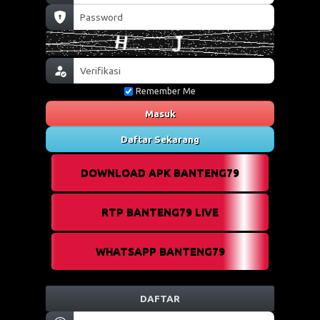
Remember Me
Masuk
Daftar Sekarang
DOWNLOAD APK BANTENG79
RTP BANTENG79 LIVE
WHATSAPP BANTENG79
DAFTAR