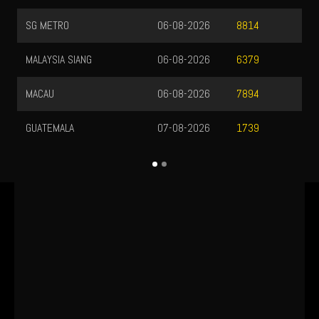
06-08-2026
SYDNEY LOTTO
8814
06-08-2026
6379
06-08-2026
7894
07-08-2026
1739