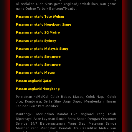
Di sediakan Oleh Situs game angka4d,Tembak Ikan, Dan game
game Online Terbaik Banteng79 yaitu :
Pasaran angka4d Toto Wuhan
Pasaran angka4d Hongkong Siang
Pasaran angka4d SG Metro
Pasaran angka4d Sydney
Pasaran angka4d Malaysia Siang
Pasaran angka4d Singapore
Pasaran angka4d Singapore
Pasaran angka4d Macau
Pasran angka4d Qatar
Pasran angka4d Hongkong
Permainan 4d/3d/2d, Colok Bebas, Macau, Colok Naga, Colok
Jitu, Kombinasi, Serta Shio Juga Dapat Memberikan Hiasan
Taruhan Buat Para Member.
Banteng79 Merupakan Bandar Live angka4d Yang Telah
Dipercayai Akan Layanan Ramah Serta Sopan Dengan Customer
Service 24/7 Berpengalaman Yang Siap Melayani Semua
Member Yang Mengalami Kendala Atau Kesulitan Melakukan