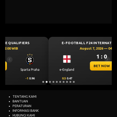
E-FOOTBALL F24 INTERNATIONAL FRIENDLY
August 7, 2026 — 04:00 WIB
1 : 0
Previous
Next
BET NOW
e-England
e-Finland
0.5
0.47
-0.5
-0.71
TENTANG KAMI
BANTUAN
PERATURAN
INFORMASI BANK
HUBUNGI KAMI